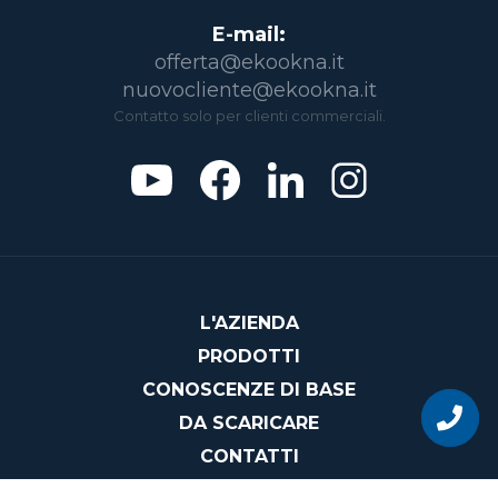
E-mail:
offerta@ekookna.it
nuovocliente@ekookna.it
Contatto solo per clienti commerciali.
L'AZIENDA
PRODOTTI
Vuoi
CONOSCENZE DI BASE
diventare
un
DA SCARICARE
nostro
CONTATTI
partner?
INFORMATIVA SULLA PRIVACY