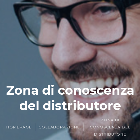
Zona di conoscenza
del distributore
ZONA DI
HOMEPAGE
COLLABORAZIONE
CONOSCENZA DEL
DISTRIBUTORE