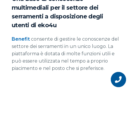
multimediali per il settore dei
serramenti a disposizione degli
utenti di eko4u
Benefit
consente di gestire le conoscenze del
settore dei serramenti in un unico luogo. La
piattaforma è dotata di molte funzioni utili e
può essere utilizzata nel tempo a proprio
piacimento e nel posto che si preferisce.
Vuoi
diventare
un
nostro
partner?
La piattaforma
multimediale Benefit dà
accesso a: