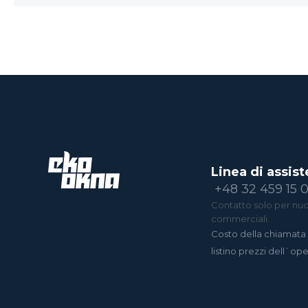
Linea di assist
+48 32 459 15 
Contatto solo per nuov
commerciali.
Costo della chiamata 
listino prezzi dell`op