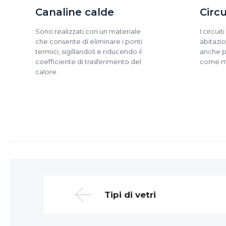
Canaline calde
Circu
Sono realizzati con un materiale
I circuit
che consente di eliminare i ponti
abitazio
termici, sigillandoli e riducendo il
anche pe
coefficiente di trasferimento del
come mu
calore.
Tipi di vetri