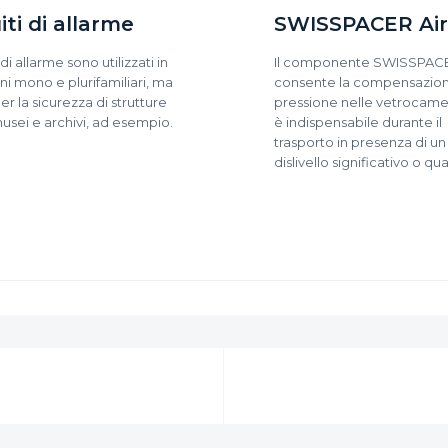
iti di allarme
SWISSPACER Air
i di allarme sono utilizzati in
Il componente SWISSPACE
ni mono e plurifamiliari, ma
consente la compensazion
r la sicurezza di strutture
pressione nelle vetrocame
sei e archivi, ad esempio.
è indispensabile durante il
trasporto in presenza di un
dislivello significativo o qu