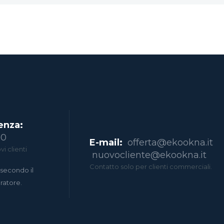
enza:
00
E-mail:
offerta@ekookna.it
i clienti
nuovocliente@ekookna.it
Contatto solo per clienti commerciali.
secondo il
eratore.