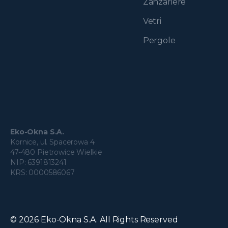
Zanzariere
Vetri
Pergole
Eko-Okna S.A.
Kornice, ul. Spacerowa 4
47-480 Pietrowice Wielkie
NIP: 6391813241
KRS: 0000586067
© 2026 Eko-Okna S.A. All Rights Reserved