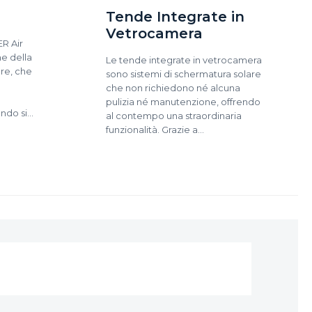
Tende Integrate in
Vetrocamera
R Air
e della
Le tende integrate in vetrocamera
re, che
sono sistemi di schermatura solare
che non richiedono né alcuna
pulizia né manutenzione, offrendo
ando si…
al contempo una straordinaria
funzionalità. Grazie a…