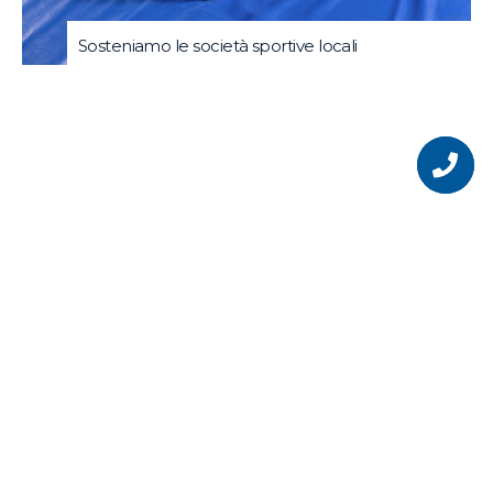
Sosteniamo le società sportive locali
Vuoi
diventare
un
nostro
partner?
1
2