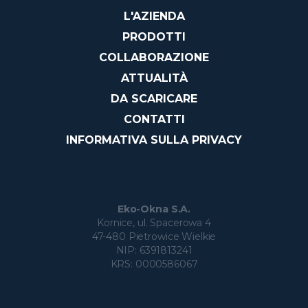
L'AZIENDA
PRODOTTI
COLLABORAZIONE
ATTUALITÀ
DA SCARICARE
CONTATTI
INFORMATIVA SULLA PRIVACY
Eko-Okna S.A.
Kornice, ul. Spacerowa 4
47-480 Pietrowice Wielkie
NIP: 6391813241
KRS: 0000586067