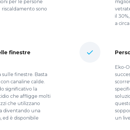
ioni per le persone
miglio
el riscaldamento sono
vetrat
il 30%
a circa
lle finestre
Perso
Eko-Ok
a sulle finestre. Basta
succes
 con canaline calde.
scorre
o significativo la
specif
tidio che affligge molti
soluzio
azzi che utilizzano
questo
sta diventando una
soppor
 ed è disponibile
un liv