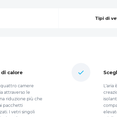
Tipi di ve
di calore
Scegl
 o quattro camere
L'aria
ia attraverso le
creazi
 una riduzione più che
isolan
ai pacchetti
compar
. I vetri singoli
elevat