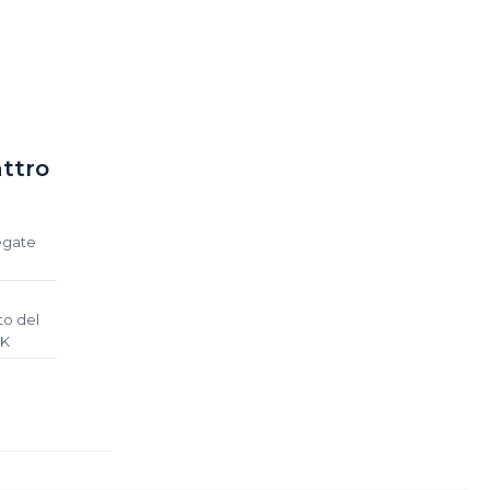
ttro
legate
to del
²K