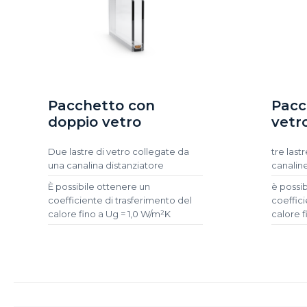
Pacchetto con
Pacc
doppio vetro
vetr
Due lastre di vetro collegate da
tre last
una canalina distanziatore
canaline
È possibile ottenere un
è possi
coefficiente di trasferimento del
coeffici
calore fino a Ug = 1,0 W/m²K
calore 