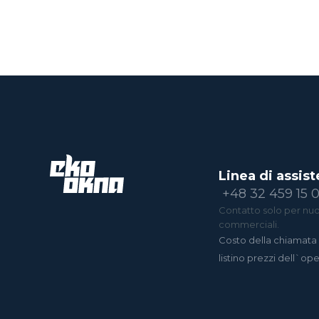
Linea di assist
+48 32 459 15 
Contatto solo per nuov
commerciali.
Costo della chiamata 
listino prezzi dell`op