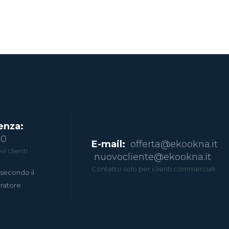
enza:
00
E-mail:
offerta@ekookna.it
i clienti
nuovocliente@ekookna.it
Contatto solo per clienti commerciali.
secondo il
eratore.