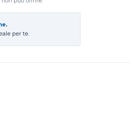
 non può offrire.
ne.
eale per te.