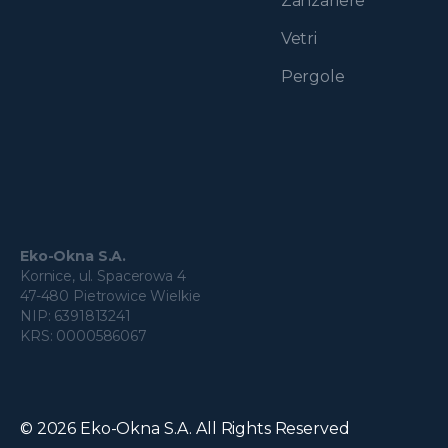
Zanzariere
Vetri
Pergole
Eko-Okna S.A.
Kornice, ul. Spacerowa 4
47-480 Pietrowice Wielkie
NIP: 6391813241
KRS: 0000586067
© 2026 Eko-Okna S.A. All Rights Reserved