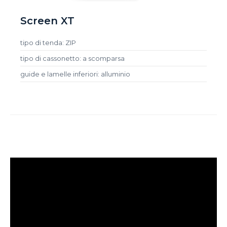
Screen XT
tipo di tenda: ZIP
tipo di cassonetto: a scomparsa
guide e lamelle inferiori: alluminio