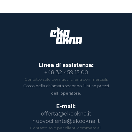
Linea di assistenza:
+48 32 459 15 00
Contatto solo per nuovi clienti commerciali.
Costo della chiamata secondo il listino prezzi
dell`operatore.
E-mail:
offerta@ekookna.it
nuovocliente@ekookna.it
Contatto solo per clienti commerciali.