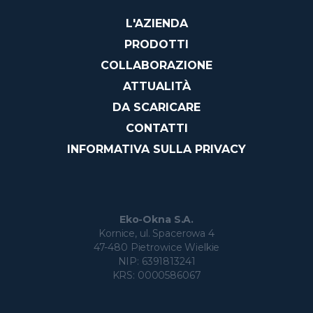
L'AZIENDA
PRODOTTI
COLLABORAZIONE
ATTUALITÀ
DA SCARICARE
CONTATTI
INFORMATIVA SULLA PRIVACY
Eko-Okna S.A.
Kornice, ul. Spacerowa 4
47-480 Pietrowice Wielkie
NIP: 6391813241
KRS: 0000586067