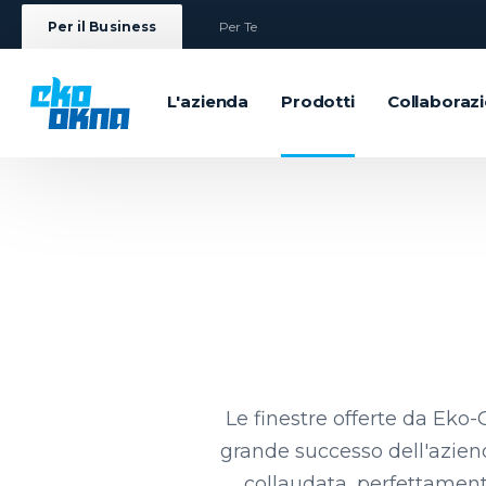
Per il Business
Per Te
L'azienda
Prodotti
Collaboraz
Le finestre offerte da Eko-
grande successo dell'aziend
collaudata, perfettamente