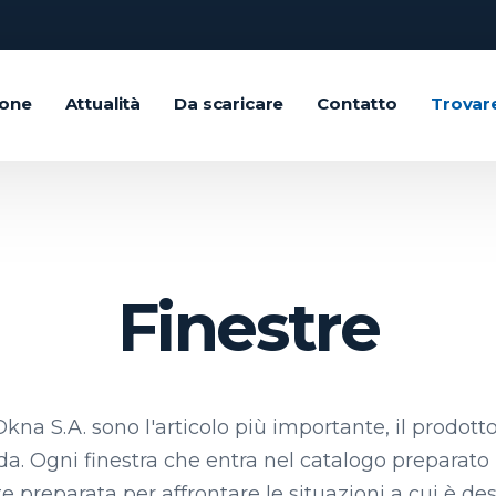
ione
Attualità
Da scaricare
Contatto
Trovar
Finestre
Okna S.A. sono l'articolo più importante, il prodott
a. Ogni finestra che entra nel catalogo preparato p
 preparata per affrontare le situazioni a cui è de