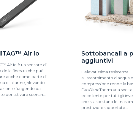
liTAG™ Air io
Sottobancali a pr
aggiuntivi
AG™ Air io è un sensore di
 della finestra che può
L'elevatissima resistenza
are anche come parte di
all'assorbimento d'acqua e
ma di allarme, rilevando
compressione rende la ba
brazioni e fungendo da
EkoOknaTherm una scelta
to per attivare scenari…
eccellente per tutti gli inve
che si aspettano le massi
prestazioni supportate…