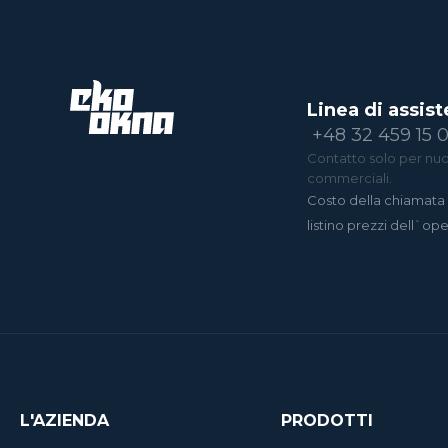
Linea di assist
+48 32 459 15 
Contatto solo per nuov
commerciali.
Costo della chiamata 
listino prezzi dell`op
L'AZIENDA
PRODOTTI