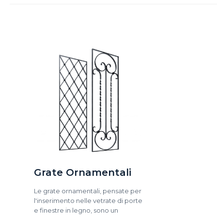
Grate Ornamentali
Le grate ornamentali, pensate per
l'inserimento nelle vetrate di porte
e finestre in legno, sono un