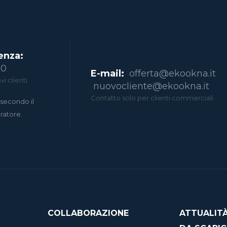
enza:
00
E-mail:
offerta@ekookna.it
i clienti
nuovocliente@ekookna.it
Contatto solo per clienti commerciali.
secondo il
eratore.
COLLABORAZIONE
ATTUALIT