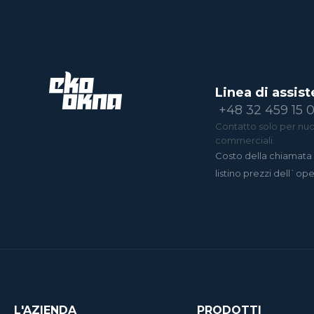
Linea di assist
+48 32 459 15 
Contatto solo per nuov
commerciali.
Costo della chiamata 
listino prezzi dell`op
L'AZIENDA
PRODOTTI