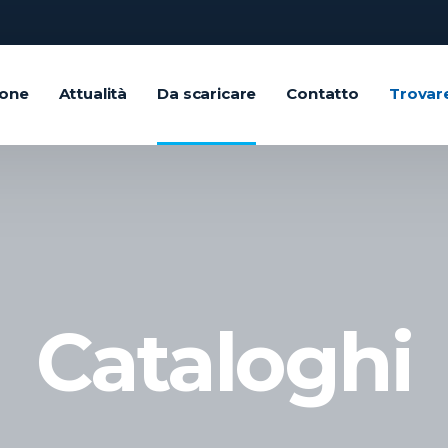
ione
Attualità
Da scaricare
Contatto
Trovar
Cataloghi