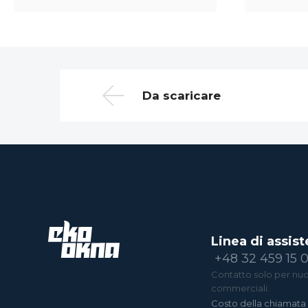
Da scaricare
Linea di assist
+48 32 459 15 
Contatto solo per nuov
commerciali.
Costo della chiamata 