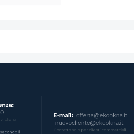
enza:
00
E-mail:
offerta@ekookna.it
i clienti
nuovocliente@ekookna.it
Contatto solo per clienti commerciali.
secondo il