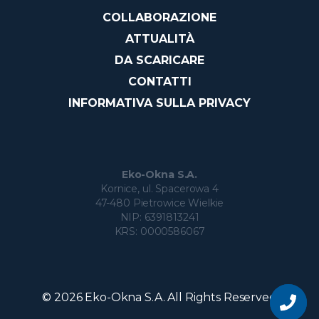
COLLABORAZIONE
ATTUALITÀ
DA SCARICARE
CONTATTI
INFORMATIVA SULLA PRIVACY
Eko-Okna S.A.
Kornice, ul. Spacerowa 4
47-480 Pietrowice Wielkie
NIP: 6391813241
KRS: 0000586067
Vuoi
diventare
© 2026 Eko-Okna S.A. All Rights Reserved
un
nostro