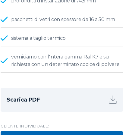
profondità d'installazione di 74,5 mm
pacchetti di vetri con spessore da 16 a 50 mm
sistema a taglio termico
verniciamo con l'intera gamma Ral K7 e su
richiesta con un determinato codice di polvere
Scarica PDF
CLIENTE INDIVIDUALE: