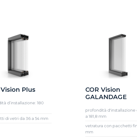
Vision Plus
COR Vision
GALANDAGE
ità d’installazione: 180
profondità d'installazione 
a 181,8 mm
ti di vetri da 36 a 54 mm
vetratura con pacchetti fi
mm