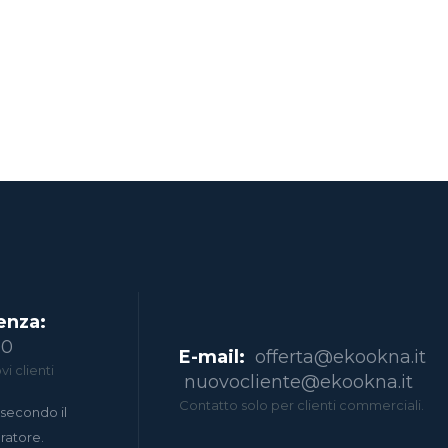
enza:
00
E-mail:
offerta@ekookna.it
i clienti
nuovocliente@ekookna.it
Contatto solo per clienti commerciali.
secondo il
eratore.