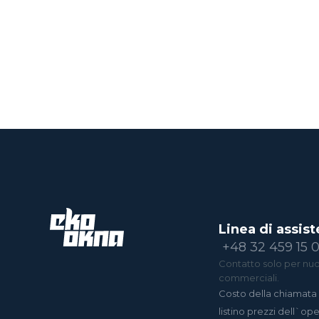
Linea di assist
+48 32 459 15 
Contatto solo per nuov
commerciali.
Costo della chiamata 
listino prezzi dell`op