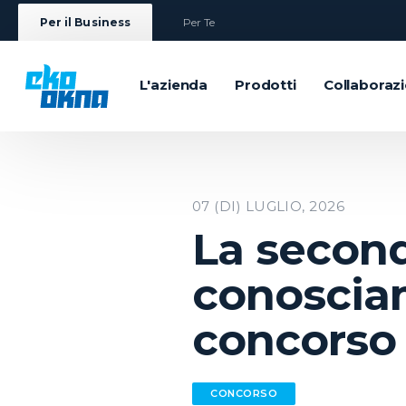
Per il Business
Per Te
L'azienda
Prodotti
Collaboraz
07 (DI) LUGLIO, 2026
La second
conosciam
concorso
CONCORSO