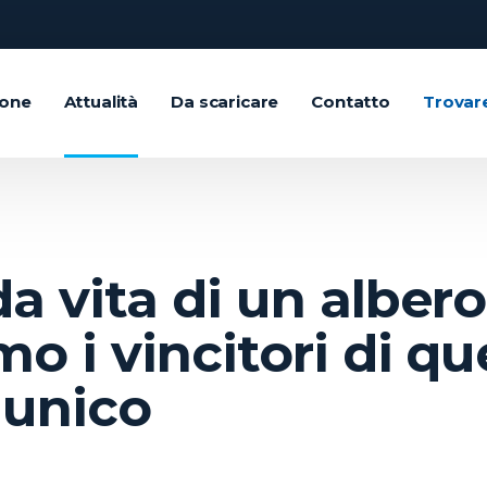
ione
Attualità
Da scaricare
Contatto
Trovar
a vita di un albero
o i vincitori di qu
 unico