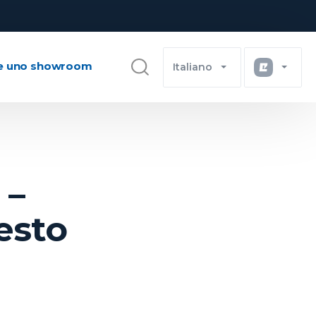
e uno showroom
Italiano
 –
esto