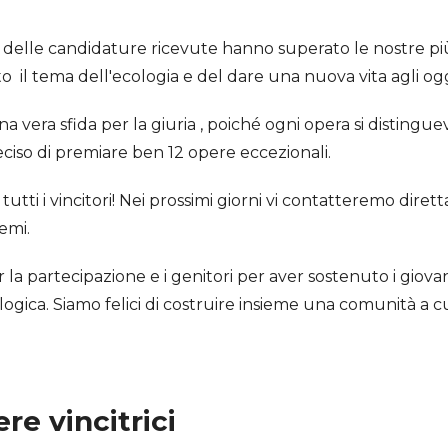
' delle candidature ricevute hanno superato le nostre più 
o il tema dell'ecologia e del dare una nuova vita agli ogg
una vera sfida per la giuria , poiché ogni opera si distinguev
ciso di premiare ben 12 opere eccezionali.
utti i vincitori! Nei prossimi giorni vi contatteremo dir
emi.
la partecipazione e i genitori per aver sostenuto i giovani
ogica. Siamo felici di costruire insieme una comunità a cu
ere vincitrici