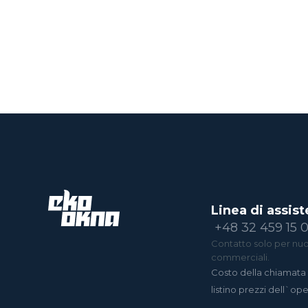
Linea di assist
+48 32 459 15 
Contatto solo per nuov
commerciali.
Costo della chiamata 
listino prezzi dell`op