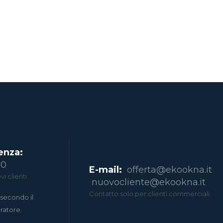
enza:
00
E-mail:
offerta@ekookna.it
i clienti
nuovocliente@ekookna.it
Contatto solo per clienti commerciali.
secondo il
eratore.