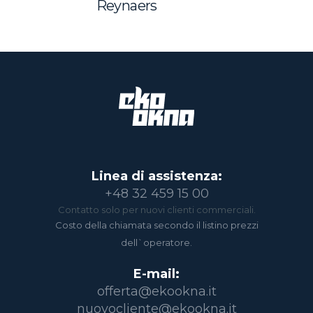
Reynaers
Linea di assistenza:
+48 32 459 15 00
Contatto solo per nuovi clienti commerciali.
Costo della chiamata secondo il listino prezzi
dell`operatore.
E-mail:
offerta@ekookna.it
nuovocliente@ekookna.it