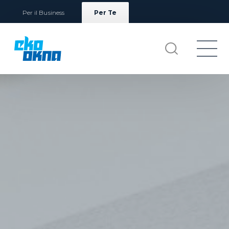
Per il Business
Per Te