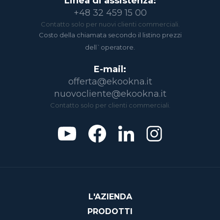
Linea di assistenza:
+48 32 459 15 00
Contatto solo per nuovi clienti commerciali.
Costo della chiamata secondo il listino prezzi
dell`operatore.
E-mail:
offerta@ekookna.it
nuovocliente@ekookna.it
Contatto solo per clienti commerciali.
L'AZIENDA
PRODOTTI