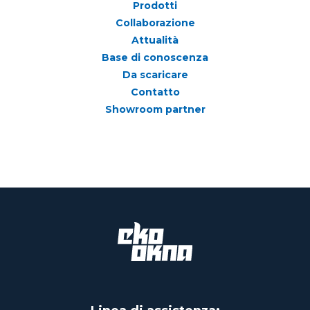
Prodotti
Collaborazione
Attualità
Base di conoscenza
Da scaricare
Contatto
Showroom partner