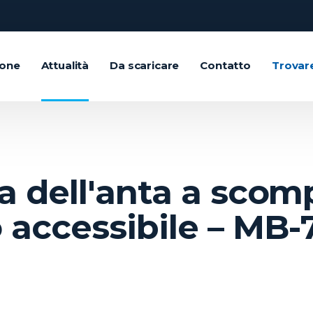
ione
Attualità
Da scaricare
Contatto
Trovar
a dell'anta a scom
 accessibile – MB