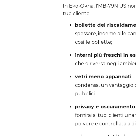
In Eko-Okna, l'MB-79N US non 
tuo cliente:
bollette del riscaldam
spessore, insieme alle ca
così le bollette;
interni più freschi in e
che si riversa negli ambie
vetri meno appannati
–
condensa, un vantaggio che
pubblici;
privacy e oscuramento
fornirai ai tuoi clienti u
polvere e controllata a di