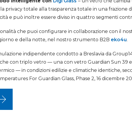
modo intelligente con
Digi Glass
– un vetro che cambia 
la privacy totale alla trasparenza totale in una frazion
tricità e può inoltre essere diviso in quattro segmenti con
zionalità che puoi configurare in collaborazione con il nos
 giorno e della notte, nel nostro strumento B2B
eko4u
.
simulazione indipendente condotto a Breslavia da Group1
che con triplo vetro — una con vetro Guardian Sun 39 e
rmico — in condizioni edilizie e climatiche identiche, se
mperatures For Guardian Glass, Phase 2, 16 dicembre 20