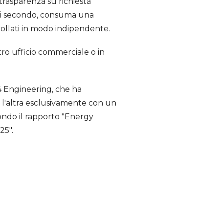
trasparenza su richiesta
e di secondo, consuma una
trollati in modo indipendente.
tro ufficio commerciale o in
4 Engineering, che ha
 l'altra esclusivamente con un
condo il rapporto "Energy
25".