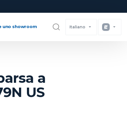
e uno showroom
Italiano
parsa a
-79N US