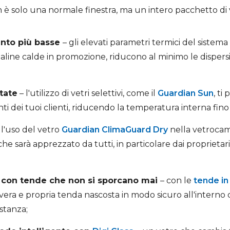
è solo una normale finestra, ma un intero pacchetto di v
ento più basse
– gli elevati parametri termici del sistema
naline calde in promozione, riducono al minimo le dispers
state
– l'utilizzo di vetri selettivi, come il
Guardian Sun
, ti
nti dei tuoi clienti, riducendo la temperatura interna fino 
 l'uso del vetro
Guardian ClimaGuard Dry
nella vetrocamer
 sarà apprezzato da tutti, in particolare dai proprietari di
 con tende che non si sporcano mai
– con le
tende i
na vera e propria tenda nascosta in modo sicuro all'interno 
stanza;