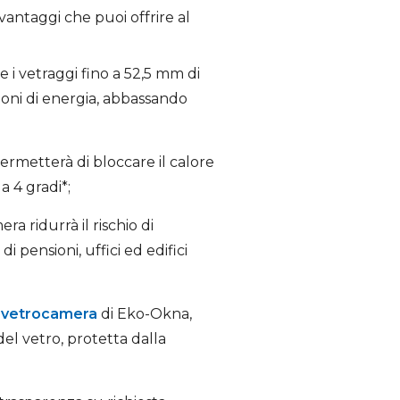
antaggi che puoi offrire al
 e i vetraggi fino a 52,5 mm di
ioni di energia, abbassando
 permetterà di bloccare il calore
a 4 gradi*;
a ridurrà il rischio di
 pensioni, uffici ed edifici
n vetrocamera
di Eko-Okna,
del vetro, protetta dalla