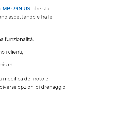
io
MB-79N US
, che sta
vano aspettando e ha le
a funzionalità,
 i clienti,
emium.
 modifica del noto e
 diverse opzioni di drenaggio,