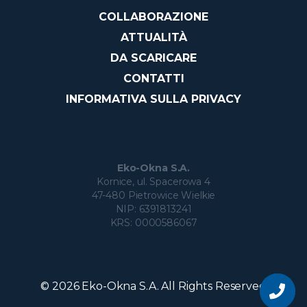
COLLABORAZIONE
ATTUALITÀ
DA SCARICARE
CONTATTI
INFORMATIVA SULLA PRIVACY
Eko-Okna S.A.
Kornice, ul. Spacerowa 4
47-480 Pietrowice Wielkie
NIP: 6391813241
KRS: 0000586067
Vuoi
diventare
© 2026 Eko-Okna S.A. All Rights Reserved
un
nostro