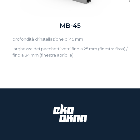
›
MB-45
profondità d'installazione di 45 mm
larghezza dei pacchetti vetri fino a 25 mm (finestra fissa) /
fino a 34 mm (finestra apribile)