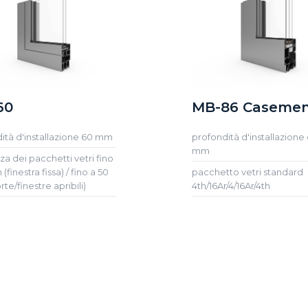
60
MB-86 Caseme
ità d'installazione 60 mm
profondità d'installazione 
mm
za dei pacchetti vetri fino
(finestra fissa) / fino a 50
pacchetto vetri standard
te/finestre apribili)
4th/16Ar/4/16Ar/4th