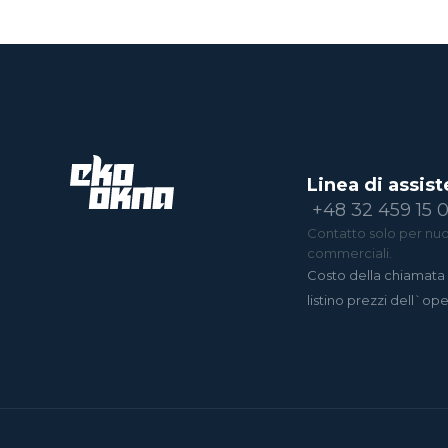
Linea di assist
+48 32 459 15 
Contatto solo per nuov
commerciali.
Costo della chiamata 
listino prezzi dell`op