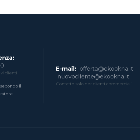
enza:
00
E-mail:
offerta@ekookna.it
i clienti
nuovocliente@ekookna.it
Contatto solo per clienti commerciali.
secondo il
eratore.