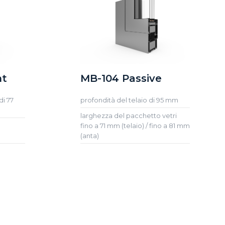
nt
MB-104 Passive
di 77
profondità del telaio di 95 mm
larghezza del pacchetto vetri
fino a 71 mm (telaio) / fino a 81 mm
(anta)