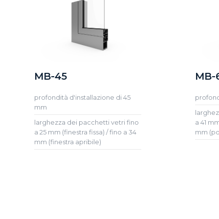
MB-45
MB-
profondità d'installazione di 45
profond
mm
larghez
larghezza dei pacchetti vetri fino
a 41 mm 
a 25 mm (finestra fissa) / fino a 34
mm (por
mm (finestra apribile)