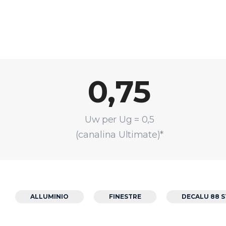
0,75
Uw per Ug = 0,5
(canalina Ultimate)*
ALLUMINIO
FINESTRE
DECALU 88 