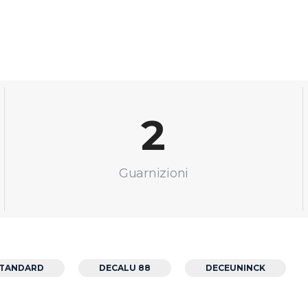
2
Guarnizioni
STANDARD
DECALU 88
DECEUNINCK