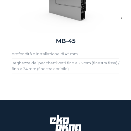
›
MB-45
profondità d'installazione di 45 mm
larghezza dei pacchetti vetri fino a 25 mm (finestra fissa) /
fino a 34 mm (finestra apribile)