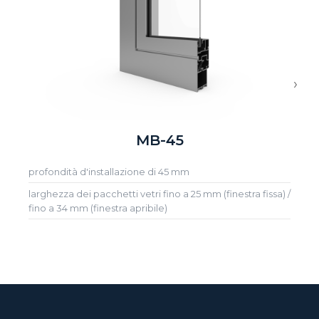
›
MB-45
profondità d'installazione di 45 mm
larghezza dei pacchetti vetri fino a 25 mm (finestra fissa) /
fino a 34 mm (finestra apribile)