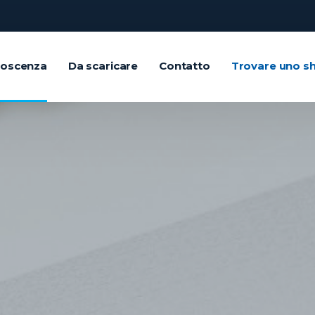
noscenza
Da scaricare
Contatto
Trovare uno 