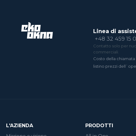
Linea di assist
+48 32 459 15 
Contatto solo per nuov
commerciali.
Costo della chiamata 
listino prezzi dell`op
L'AZIENDA
PRODOTTI