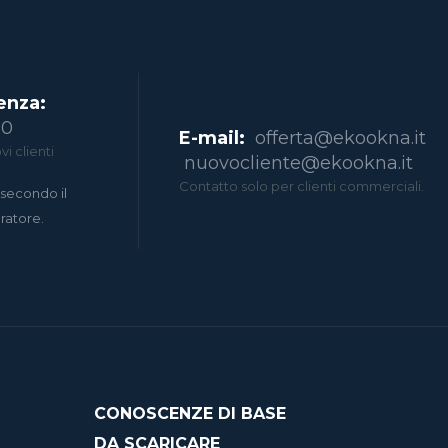
enza:
00
E-mail:
offerta@ekookna.it
i clienti
nuovocliente@ekookna.it
Contatto solo per clienti commerciali.
secondo il
eratore.
CONOSCENZE DI BASE
DA SCARICARE