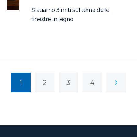
Sfatiamo 3 miti sul tema delle
finestre in legno
1
2
3
4