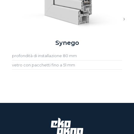
›
Synego
profondità di installazione 80 mm
vetro con pacchetti fino a 51 mm