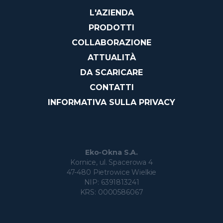
L'AZIENDA
PRODOTTI
COLLABORAZIONE
ATTUALITÀ
DA SCARICARE
CONTATTI
INFORMATIVA SULLA PRIVACY
Eko-Okna S.A.
Kornice, ul. Spacerowa 4
47-480 Pietrowice Wielkie
NIP: 6391813241
KRS: 0000586067