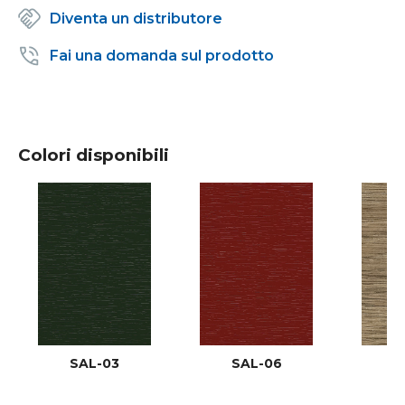
Diventa un distributore
Fai una domanda sul prodotto
Colori disponibili
SAL-03
SAL-06
S