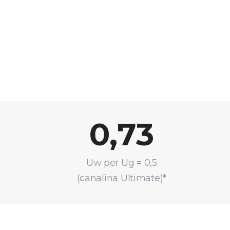
0,73
Uw per Ug = 0,5
(canalina Ultimate)*