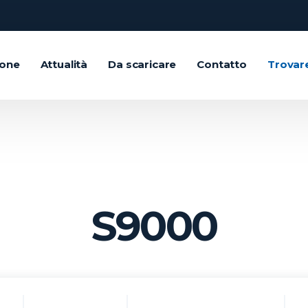
ione
Attualità
Da scaricare
Contatto
Trovar
S9000