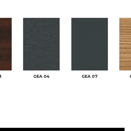
3
GEA 04
GEA 07