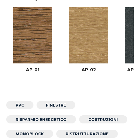
AP-01
AP-02
AP-03
PVC
FINESTRE
RISPARMIO ENERGETICO
COSTRUZIONI
MONOBLOCK
RISTRUTTURAZIONE