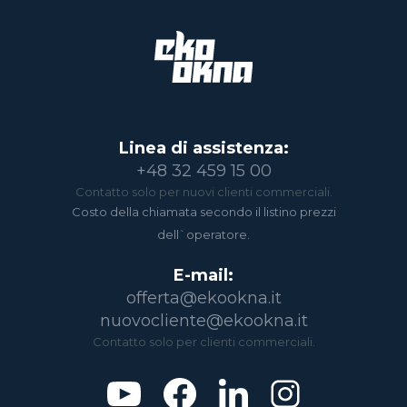
Linea di assistenza:
+48 32 459 15 00
Contatto solo per nuovi clienti commerciali.
Costo della chiamata secondo il listino prezzi
dell`operatore.
E-mail:
offerta@ekookna.it
nuovocliente@ekookna.it
Contatto solo per clienti commerciali.