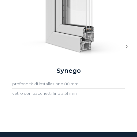
›
Synego
profondità di installazione 80 mm
vetro con pacchetti fino a 51 mm